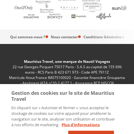
Qui sommes-nous ?
Nous contacter
Conditions Générales de Ve
Mauritius Travel, une marque de Nautil Voyages
22 rue Georges Picquart 75017 Paris - S.A.S au capital de 155 696
euros - RCS Paris B 423 671 973 - Code APE 7911Z
Matricule Atout France IM075100020 - Garantie financière Groupama
- Agrément IATA n°20-2 4177 1 - Assurance RCP HISCOX
n°RCP0081066
Gestion des cookies sur le site de Mauritius
Travel
En cliquant sur « Autoriser et fermer », vous acceptez le
stockage de cookies sur votre appareil pour améliorer la
navigation sur le site, analyser son utilisation et contribuer
à nos efforts de marketing.
Plus d'informations
Paramètres des cookies