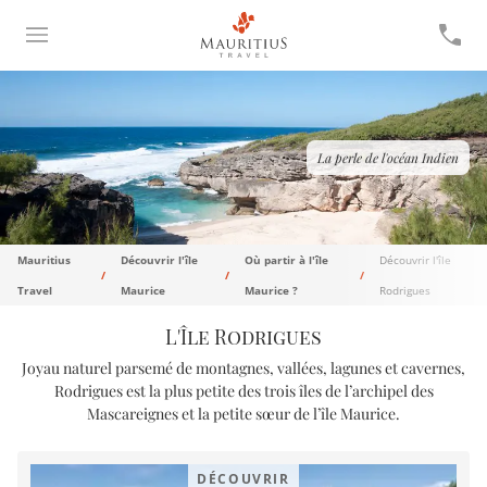
La perle de l'océan Indien
Mauritius
Découvrir l'île
Où partir à l'île
Découvrir l'île
Travel
Maurice
Maurice ?
Rodrigues
L'Île Rodrigues
Joyau naturel parsemé de montagnes, vallées, lagunes et cavernes,
Rodrigues est la plus petite des trois îles de l’archipel des
Mascareignes et la petite sœur de l’île Maurice.
DÉCOUVRIR