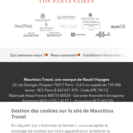
Nos partenaires
Qui sommes-nous ?
Nous contacter
Conditions Générales de Ve
Mauritius Travel, une marque de Nautil Voyages
22 rue Georges Picquart 75017 Paris - S.A.S au capital de 155 696
euros - RCS Paris B 423 671 973 - Code APE 7911Z
Matricule Atout France IM075100020 - Garantie financière Groupama
- Agrément IATA n°20-2 4177 1 - Assurance RCP HISCOX
n°RCP0081066
Gestion des cookies sur le site de Mauritius
Travel
En cliquant sur « Autoriser et fermer », vous acceptez le
stockage de cookies sur votre appareil pour améliorer la