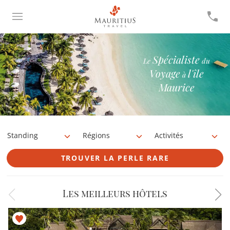
Spécialiste
Le
du
Voyage
l'île
à
Maurice
Standing
Régions
Activités
TROUVER LA PERLE RARE
Les meilleurs hôtels