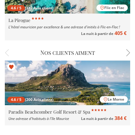
Flic en Flac
4.6 / 5
(382 Avis client)
La Pirogue
L'hôtel mauricien par excellence & une adresse d'initiés à Flic-en-Flac !
405 €
La nuit à partir de
Nos clients aiment
Le Morne
4.6 / 5
(200 Avis client)
Paradis Beachcomber Golf Resort & Spa
384 €
Une adresse d'habitués à l'île Maurice
La nuit à partir de