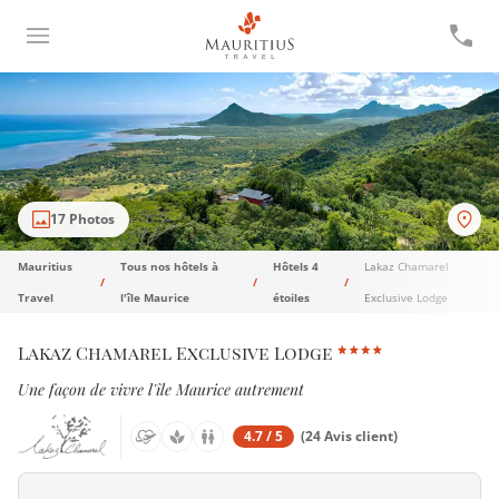
17 Photos
Mauritius
Tous nos hôtels à
Hôtels 4
Lakaz Chamarel
Travel
l'île Maurice
étoiles
Exclusive Lodge
Lakaz Chamarel Exclusive Lodge
Une façon de vivre l'île Maurice autrement
4.7 / 5
(24 Avis client)