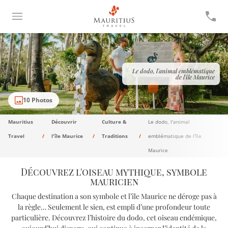
Le dodo, l'animal emblématique
de l'île Maurice
10 Photos
Mauritius
Découvrir
Culture &
Le dodo, l'animal
Travel
l'île Maurice
Traditions
emblématique de l'île
Maurice
Découvrez l'oiseau mythique, symbole
mauricien
Chaque destination a son symbole et l’île Maurice ne déroge pas à
la règle… Seulement le sien, est empli d’une profondeur toute
particulière. Découvrez l’histoire du dodo, cet oiseau endémique,