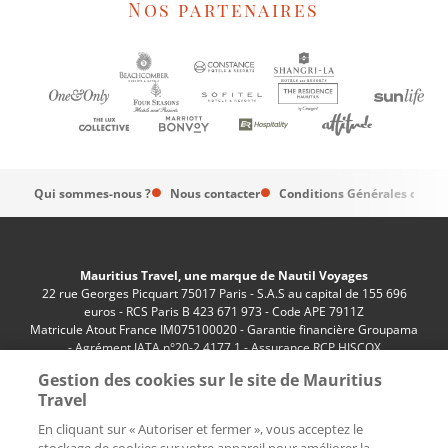
Nos partenaires
Qui sommes-nous ?
Nous contacter
Conditions Générales de Ve
Mauritius Travel, une marque de Nautil Voyages
22 rue Georges Picquart 75017 Paris - S.A.S au capital de 155 696
euros - RCS Paris B 423 671 973 - Code APE 7911Z
Matricule Atout France IM075100020 - Garantie financière Groupama
- Agrément IATA n°20-2 4177 1 - Assurance RCP HISCOX
n°RCP0081066
Gestion des cookies sur le site de Mauritius
Travel
En cliquant sur « Autoriser et fermer », vous acceptez le