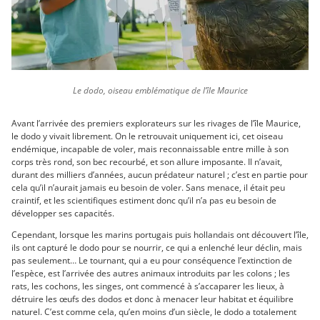
Le dodo, oiseau emblématique de l’île Maurice
Avant l’arrivée des premiers explorateurs sur les rivages de l’île Maurice,
le dodo y vivait librement. On le retrouvait uniquement ici, cet oiseau
endémique, incapable de voler, mais reconnaissable entre mille à son
corps très rond, son bec recourbé, et son allure imposante. Il n’avait,
durant des milliers d’années, aucun prédateur naturel ; c’est en partie pour
cela qu’il n’aurait jamais eu besoin de voler. Sans menace, il était peu
craintif, et les scientifiques estiment donc qu’il n’a pas eu besoin de
développer ses capacités.
Cependant, lorsque les marins portugais puis hollandais ont découvert l’île,
ils ont capturé le dodo pour se nourrir, ce qui a enlenché leur déclin, mais
pas seulement… Le tournant, qui a eu pour conséquence l’extinction de
l’espèce, est l’arrivée des autres animaux introduits par les colons ; les
rats, les cochons, les singes, ont commencé à s’accaparer les lieux, à
détruire les œufs des dodos et donc à menacer leur habitat et équilibre
naturel. C’est comme cela, qu’en moins d’un siècle, le dodo a totalement