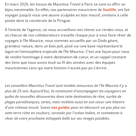
En mars 2026, les locaux de Mauritius Travel à Paris se sont vu offrir un
bijou inestimable. En effet, nos partenaires mauriciens de
Sunlife
, ont fait
voyager jusqu’à nous une œuvre sculptée en bois massif, similaire à celle
posée dans la cocoteraie de la Pirogue.
À l’entrée de l’agence, où nous accueillons nos clients sur rendez-vous, et
où chacun de nos collaborateurs travaille chaque jour à vous faire rêver de
voyages à l’île Maurice, nous sommes accueillis par un Dodo géant,
grandeur nature, dans un bois poli, posé sur une base représentant le
lagon et l’atmosphère tropicale de l’île Maurice. C’est une façon pour nous
de rendre hommage à notre destination de coeur, et un rappel constant
des liens que nous avons tissé au fil des années avec des équipes
mauriciennes sans qui notre histoire n'aurait pas pu s'écrire.
Les conseillers Mauritius Travel sont tombés amoureux de l'île Maurice il y a
plus de 25 ans. Aujourd'hui, ils continuent d'accompagner les voyageurs en
quête de nouvelles découvertes dans cette destination de rêve, ourlée de
plages paradisiaques, certes, mais recèlant aussi en son coeur une histoire
d'une richesse inouïe. Suivez
nos guides
pour en découvrir un peu plus sur
cette terre riche en couleurs, caressée par l'océan Indien, et commencez à
rêver de votre prochaine échappée belle sur ses rivages paisibles.