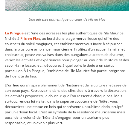
Une adresse authentique au cœur de Flic en Flac
La Pirogue
est l’une des adresses les plus authentiques de l’île Maurice.
Nichée à
Flic en Flac
, au bord d’une plage merveilleuse qui offre des
couchers du soleil magiques, cet établissement vous invite à séjourner
dans la plus pure ambiance mauricienne. Profitez d’un accueil familial et
chaleureux, posez vos valises dans des bungalows aux toits de chaume,
variez les activités et expériences pour plonger au cœur de l’histoire et des
savoir-faire locaux, et… découvrez à quel point le dodo à un statut
particulier. À La Pirogue, l’emblème de l’île Maurice fait partie intégrante
de l’identité du lieu.
D’un lieu qui s’inspire pleinement de l’histoire et de la culture métissée de
son beau pays. Retrouvez-le dans des clins d’oeils à travers la décoration,
les activités proposées, la douceur que l’on ressent à chaque pas. Mais
surtout, rendez lui visite ; dans la superbe cocoteraie de l’hôtel, vous
découvrirez une statue en bois qui représente un sublime dodo, sculpté
par un artisan local. C'est un symbole de la résistance mauricienne mais
aussi de la volonté de l’hôtel à s’engager pour un tourisme plus
responsable, et un avenir plus vert.