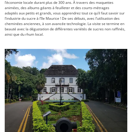
l’économie locale durant plus de 300 ans. À travers des maquettes
animées, des albums géants à feuilleter et des courts-métrages
adaptés aux petits et grands, vous apprendrez tout ce qu’il faut savoir sur
l’industrie du sucre à l’île Maurice ! De ses débuts, avec l’utilisation des
cheminées anciennes, à son avancée technologie. La visite se termine en
beauté avec la dégustation de différentes variétés de sucres non raffinés,
ainsi que du rhum local.