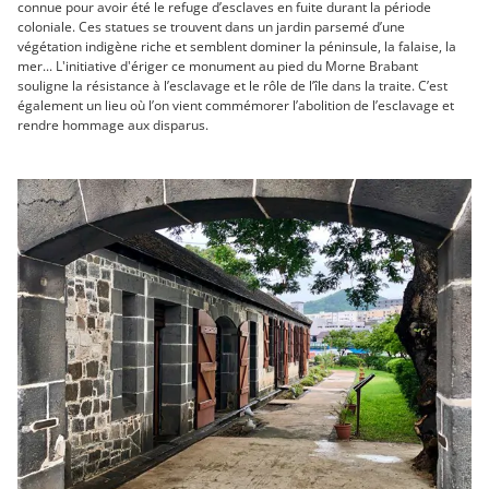
connue pour avoir été le refuge d’esclaves en fuite durant la période
coloniale. Ces statues se trouvent dans un jardin parsemé d’une
végétation indigène riche et semblent dominer la péninsule, la falaise, la
mer... L'initiative d'ériger ce monument au pied du Morne Brabant
souligne la résistance à l’esclavage et le rôle de l’île dans la traite. C’est
également un lieu où l’on vient commémorer l’abolition de l’esclavage et
rendre hommage aux disparus.