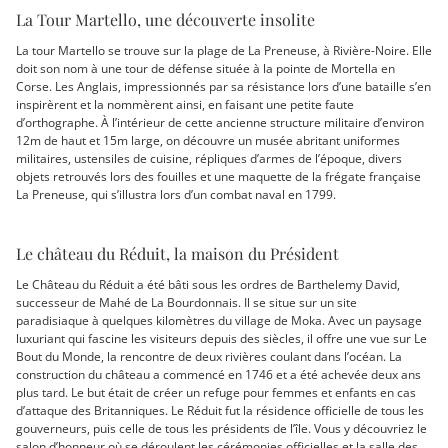
La Tour Martello, une découverte insolite
La tour Martello se trouve sur la plage de La Preneuse, à Rivière-Noire. Elle
doit son nom à une tour de défense située à la pointe de Mortella en
Corse. Les Anglais, impressionnés par sa résistance lors d’une bataille s’en
inspirèrent et la nommèrent ainsi, en faisant une petite faute
d’orthographe. À l’intérieur de cette ancienne structure militaire d’environ
12m de haut et 15m large, on découvre un musée abritant uniformes
militaires, ustensiles de cuisine, répliques d’armes de l’époque, divers
objets retrouvés lors des fouilles et une maquette de la frégate française
La Preneuse, qui s’illustra lors d’un combat naval en 1799.
Le château du Réduit, la maison du Président
Le Château du Réduit a été bâti sous les ordres de Barthelemy David,
successeur de Mahé de La Bourdonnais. Il se situe sur un site
paradisiaque à quelques kilomètres du village de Moka. Avec un paysage
luxuriant qui fascine les visiteurs depuis des siècles, il offre une vue sur Le
Bout du Monde, la rencontre de deux rivières coulant dans l’océan. La
construction du château a commencé en 1746 et a été achevée deux ans
plus tard. Le but était de créer un refuge pour femmes et enfants en cas
d’attaque des Britanniques. Le Réduit fut la résidence officielle de tous les
gouverneurs, puis celle de tous les présidents de l’île. Vous y découvriez le
salon d’honneur où se déroulent les cérémonies officielles et la salle des