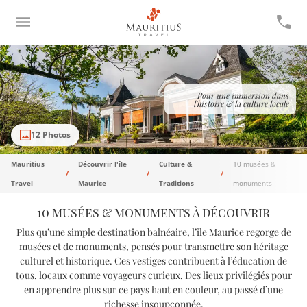
Pour une immersion dans
l'histoire & la culture locale
12 Photos
Mauritius
Découvrir l'île
Culture &
10 musées &
Travel
Maurice
Traditions
monuments
10 musées & monuments à découvrir
Plus qu’une simple destination balnéaire, l’île Maurice regorge de
musées et de monuments, pensés pour transmettre son héritage
culturel et historique. Ces vestiges contribuent à l’éducation de
tous, locaux comme voyageurs curieux. Des lieux privilégiés pour
en apprendre plus sur ce pays haut en couleur, au passé d’une
richesse insoupçonnée.