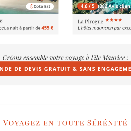
4.5 / 5
4.6 / 5
(57 Avis client
(382 Avis clien
Côte Est
Shangri-La Le Touess
La Pirogue
ce
455 €
Un fleuron de l'hôtellerie
La nuit à partir de
Créons ensemble votre voyage à l'île Maurice :
NDE DE DEVIS GRATUIT & SANS ENGAGEM
Voyagez en toute Sérénité