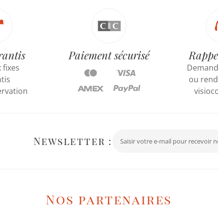
rantis
Paiement sécurisé
Rappe
 fixes
Demande
tis
ou rend
ervation
visioc
Newsletter :
Nos partenaires