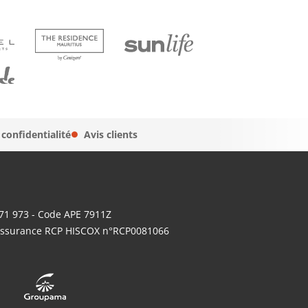
 confidentialité
Avis clients
671 973 - Code APE 7911Z
- Assurance RCP HISCOX n°RCP0081066