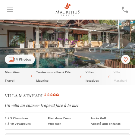
14 Photos
Mauritius
Toutes nos villas à l'île
Villas
Villa
Travel
Maurice
locatives
Matahari
Villa Matahari
Un villa au charme tropical face à la mer
1 à 5 Chambres
Pied dans l'eau
Accès Golf
1 à 10 voyageurs
Vue mer
Adapté aux enfants