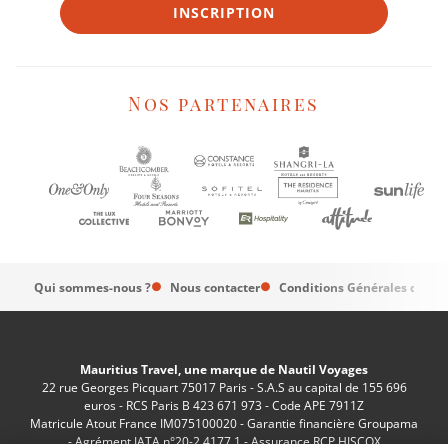
INSCRIPTION
Nos partenaires
Qui sommes-nous ?
Nous contacter
Conditions Générales de Ve
Mauritius Travel, une marque de Nautil Voyages
22 rue Georges Picquart 75017 Paris - S.A.S au capital de 155 696
euros - RCS Paris B 423 671 973 - Code APE 7911Z
Matricule Atout France IM075100020 - Garantie financière Groupama
- Agrément IATA n°20-2 4177 1 - Assurance RCP HISCOX