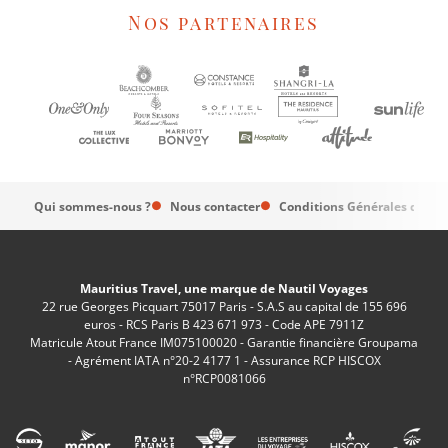
Nos partenaires
Qui sommes-nous ?
Nous contacter
Conditions Générales de Ve
Mauritius Travel, une marque de Nautil Voyages
22 rue Georges Picquart 75017 Paris - S.A.S au capital de 155 696
euros - RCS Paris B 423 671 973 - Code APE 7911Z
Matricule Atout France IM075100020 - Garantie financière Groupama
- Agrément IATA n°20-2 4177 1 - Assurance RCP HISCOX
n°RCP0081066