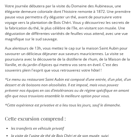
Votre journée débutera par la visite du Domaine des Aubineaux, une
élégante demeure coloniale dont l'histoire remonte à 1872. Une première
pause vous permettra d'y déguster un thé, avant de poursuivre votre
voyage vers la plantation de Bois Chéri. Vous y découvrirez les secrets de
la fabrication du thé, le plus célèbre de l'île, en visitant son musée. Une
dégustation de différentes variétés de feuilles vous attend, avec une vue
magnifique sur le sud sauvage.
Aux alentours de 13h, vous mettez le cap sur la maison Saint Aubin pour
savourer un délicieux déjeuner aux saveurs mauriciennes. La visite se
poursuivra avec la découverte de la distillerie de rhum, de la Maison de la
Vanille, et du jardin d'épices qui mettra vos sens en éveil. C'est des
souvenirs plein l'esprit que vous retrouverez votre hôtel !
*Le menu au restaurant Saint Aubin est composé d’une entrée, d’un plat, d’un
dessert et de boissons non alcoolisées. Il est imposé, mais vous pouvez
prévenir nos équipes en cas d’intolérances ou de régime spécifique en amont
afin que nous trouvions ensemble la meilleure option pour vous.
*Cette expérience est privative et a lieu tous les jours, sauf le dimanche.
Cette excursion comprend :
les transferts en véhicule privatif
la visite de l'usine de thé de Bois Chéri et de son musée, suivi