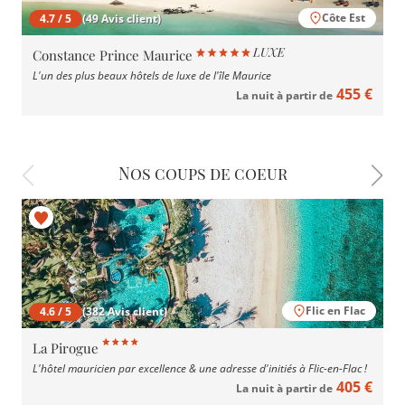
Côte Est
4.7 / 5
(49 Avis client)
Constance Prince Maurice
L'un des plus beaux hôtels de luxe de l'île Maurice
455 €
La nuit à partir de
Nos coups de coeur
Flic en Flac
4.6 / 5
(382 Avis client)
La Pirogue
L'hôtel mauricien par excellence & une adresse d'initiés à Flic-en-Flac !
405 €
La nuit à partir de