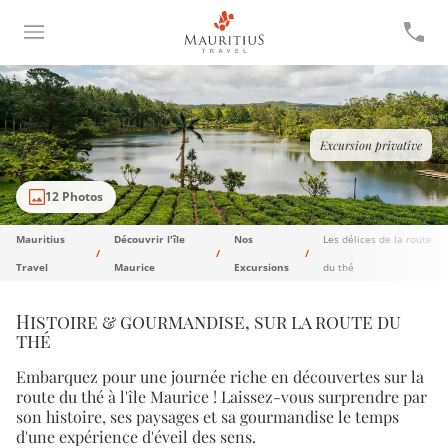
Excursion privative
12 Photos
Mauritius
Découvrir l'île
Nos
Les délices de la route
Travel
Maurice
Excursions
du thé
Histoire & gourmandise, sur la route du
thé
Embarquez pour une journée riche en découvertes sur la
route du thé à l'île Maurice ! Laissez-vous surprendre par
son histoire, ses paysages et sa gourmandise le temps
d'une expérience d'éveil des sens.