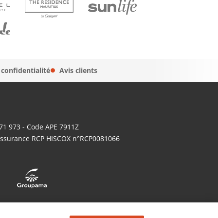
 confidentialité
Avis clients
671 973 - Code APE 7911Z
- Assurance RCP HISCOX n°RCP0081066