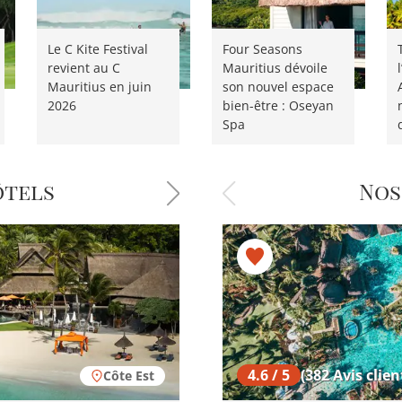
Le C Kite Festival
Four Seasons
revient au C
Mauritius dévoile
Mauritius en juin
son nouvel espace
2026
bien-être : Oseyan
Spa
ôtels
Nos
4.5 / 5
4.6 / 5
(57 Avis client
(382 Avis clien
Côte Est