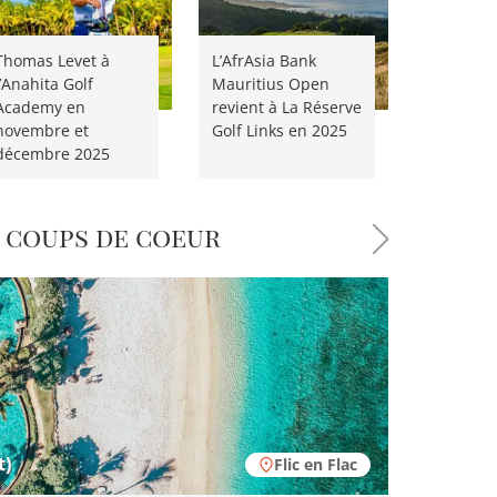
Thomas Levet à
L’AfrAsia Bank
l’Anahita Golf
Mauritius Open
Academy en
revient à La Réserve
novembre et
Golf Links en 2025
décembre 2025
 coups de coeur
)
t)
4.8
4.6
Trou d'Eau Douce
Flic en Flac