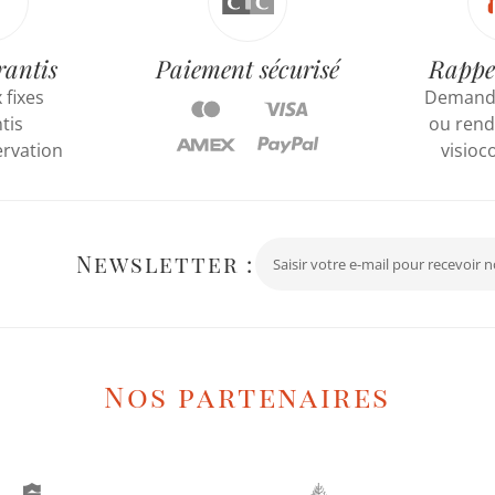
rantis
Paiement sécurisé
Rappe
 fixes
Demande
tis
ou rend
ervation
visioc
Newsletter :
Nos partenaires