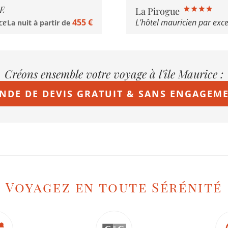
Shangri-La Le Touess
La Pirogue
ce
455 €
Un fleuron de l'hôtellerie
La nuit à partir de
Créons ensemble votre voyage à l'île Maurice :
NDE DE DEVIS GRATUIT & SANS ENGAGEM
Voyagez en toute Sérénité