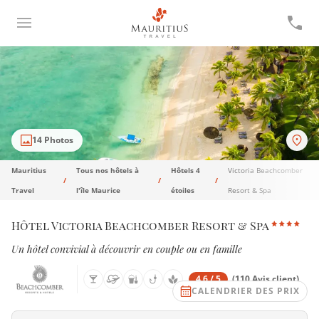
14 Photos
Mauritius
Tous nos hôtels à
Hôtels 4
Victoria Beachcomber
Travel
l'île Maurice
étoiles
Resort & Spa
Hôtel Victoria Beachcomber Resort & Spa
Un hôtel convivial à découvrir en couple ou en famille
4.6 / 5
(110 Avis client)
CALENDRIER DES PRIX