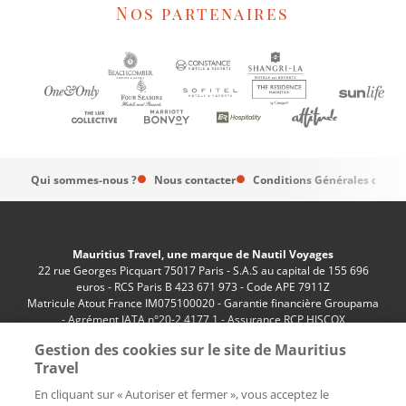
Nos partenaires
Qui sommes-nous ?
Nous contacter
Conditions Générales de Ve
Mauritius Travel, une marque de Nautil Voyages
22 rue Georges Picquart 75017 Paris - S.A.S au capital de 155 696
euros - RCS Paris B 423 671 973 - Code APE 7911Z
Matricule Atout France IM075100020 - Garantie financière Groupama
- Agrément IATA n°20-2 4177 1 - Assurance RCP HISCOX
n°RCP0081066
Gestion des cookies sur le site de Mauritius
Travel
En cliquant sur « Autoriser et fermer », vous acceptez le