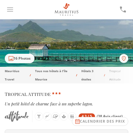
16 Photos
Mauritius
Tous nos hôtels à l'île
Hôtels 3
Tropical
Travel
Maurice
étoiles
Attitude
Tropical Attitude
Un petit hôtel de charme face à un superbe lagon.
4.3 / 5
(38 Avis client)
CALENDRIER DES PRIX