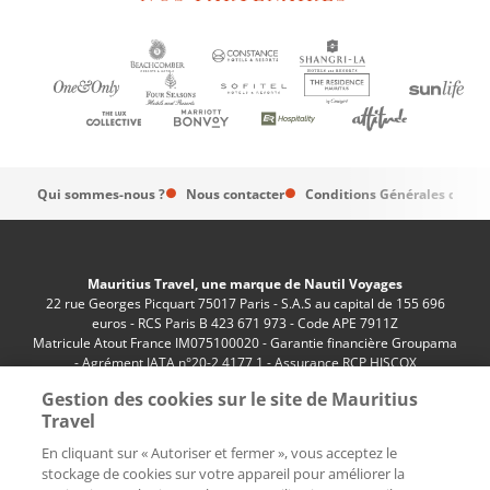
Qui sommes-nous ?
Nous contacter
Conditions Générales de Ve
Mauritius Travel, une marque de Nautil Voyages
22 rue Georges Picquart 75017 Paris - S.A.S au capital de 155 696
euros - RCS Paris B 423 671 973 - Code APE 7911Z
Matricule Atout France IM075100020 - Garantie financière Groupama
- Agrément IATA n°20-2 4177 1 - Assurance RCP HISCOX
n°RCP0081066
Gestion des cookies sur le site de Mauritius
Travel
En cliquant sur « Autoriser et fermer », vous acceptez le
stockage de cookies sur votre appareil pour améliorer la