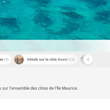
les
(1)
Hôtels sur la côte Ouest
(14)
Hôtels a
sur l'ensemble des côtes de l'île Maurice.