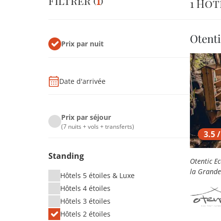
Filtrer
(
1
)
1
Hôt
Otenti
Prix par nuit
Date d'arrivée
Prix par séjour
(7 nuits + vols + transferts)
3.5 /
Standing
Otentic Ec
la Grande 
Hôtels 5 étoiles & Luxe
Hôtels 4 étoiles
Hôtels 3 étoiles
Hôtels 2 étoiles