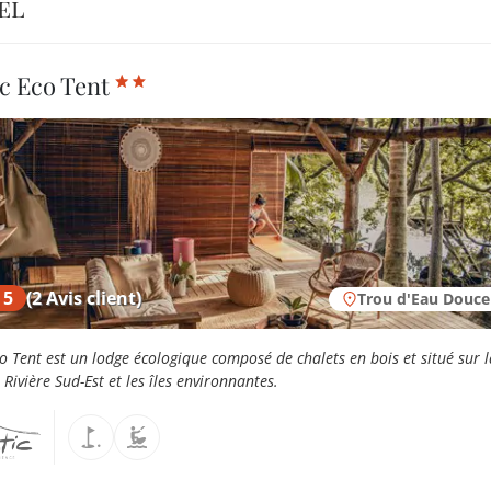
el
c Eco Tent
 5
(2 Avis client)
Trou d'Eau Douce
o Tent est un lodge écologique composé de chalets en bois et situé sur l
Rivière Sud-Est et les îles environnantes.