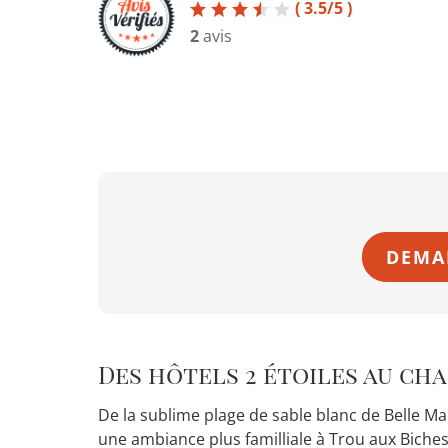
( 3.5/5 )
2
avis
DEMA
Des hôtels 2 étoiles au c
De la sublime plage de sable blanc de Belle M
une ambiance plus familliale à Trou aux Biches