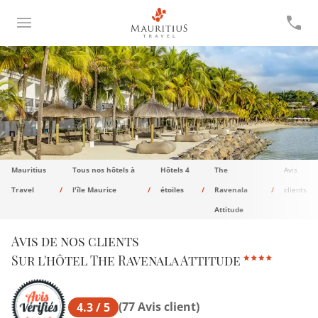
Mauritius
Tous nos hôtels à
Hôtels 4
The
Avis
Travel
l'île Maurice
étoiles
Ravenala
clients
Attitude
Avis de nos clients
Sur l'hôtel The Ravenala Attitude
(77 Avis client)
4.3 / 5