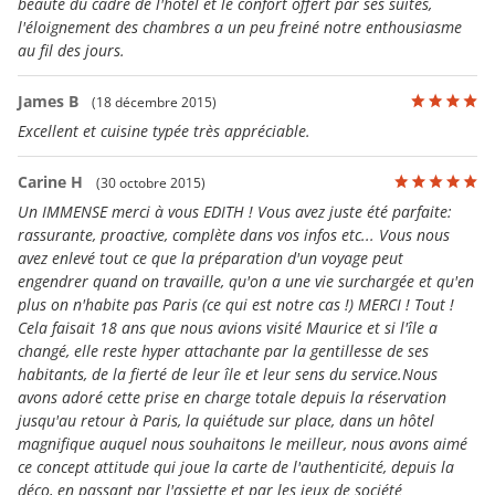
beauté du cadre de l'hôtel et le confort offert par ses suites,
l'éloignement des chambres a un peu freiné notre enthousiasme
au fil des jours.
James B
(18 décembre 2015)
Excellent et cuisine typée très appréciable.
Carine H
(30 octobre 2015)
Un IMMENSE merci à vous EDITH ! Vous avez juste été parfaite:
rassurante, proactive, complète dans vos infos etc... Vous nous
avez enlevé tout ce que la préparation d'un voyage peut
engendrer quand on travaille, qu'on a une vie surchargée et qu'en
plus on n'habite pas Paris (ce qui est notre cas !) MERCI ! Tout !
Cela faisait 18 ans que nous avions visité Maurice et si l'île a
changé, elle reste hyper attachante par la gentillesse de ses
habitants, de la fierté de leur île et leur sens du service.Nous
avons adoré cette prise en charge totale depuis la réservation
jusqu'au retour à Paris, la quiétude sur place, dans un hôtel
magnifique auquel nous souhaitons le meilleur, nous avons aimé
ce concept attitude qui joue la carte de l'authenticité, depuis la
déco, en passant par l'assiette et par les jeux de société