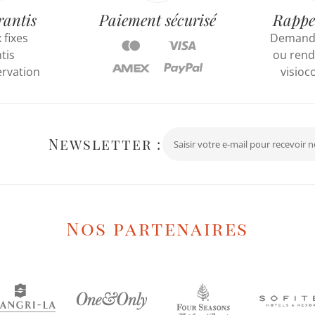
rantis
Paiement sécurisé
Rappe
 fixes
Demande
tis
ou rend
ervation
visioc
Newsletter :
Nos partenaires