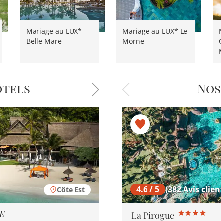
Mariage au LUX*
Mariage au LUX* Le
Belle Mare
Morne
ôtels
Nos
4.5 / 5
4.6 / 5
(57 Avis client
(382 Avis clien
Côte Est
Shangri-La Le Touess
La Pirogue