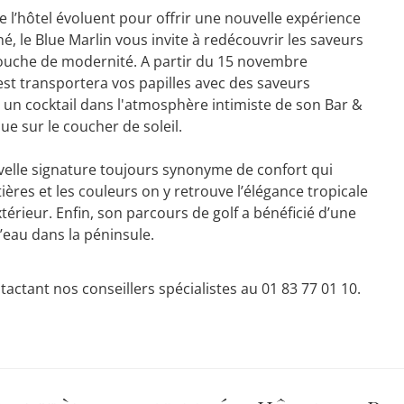
e l’hôtel évoluent pour offrir une nouvelle expérience
né, le Blue Marlin vous invite
à
redécouvrir
l
es saveurs
touche de modernité.
A partir du 15 novembre
Zest
transportera
vos papilles
avec des
saveurs
r un cocktail dans l'atmosphère intimiste de son Bar &
e sur l
e coucher de soleil.
elle signature
toujours synonyme de
confort qui
ières et les couleurs
on y retrouve l’élégance tropicale
xtérieur
. Enfin, son parcours de golf a
bénéficié
d’une
’eau dans la péninsule.
ctant nos conseillers spécialistes au 01 83 77 01 10.