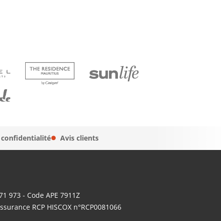
 confidentialité
Avis clients
671 973 - Code APE 7911Z
- Assurance RCP HISCOX n°RCP0081066