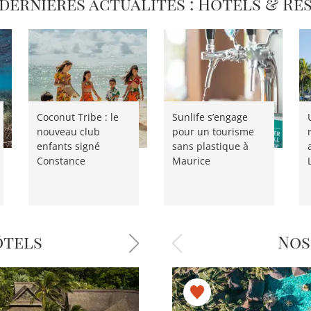
 dernières actualités : Hôtels & Re
Coconut Tribe : le
Sunlife s’engage
nouveau club
pour un tourisme
enfants signé
sans plastique à
Constance
Maurice
ôtels
Nos