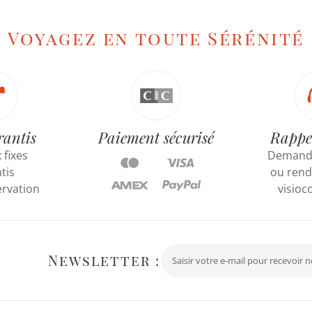
Voyagez en toute Sérénité
rantis
Paiement sécurisé
Rappe
 fixes
Demande
tis
ou rend
ervation
visioc
Newsletter :