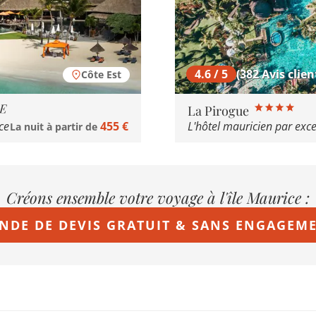
4.5 / 5
4.6 / 5
(57 Avis client
(382 Avis clien
Côte Est
Shangri-La Le Touess
La Pirogue
ce
455 €
Un fleuron de l'hôtellerie
La nuit à partir de
Créons ensemble votre voyage à l'île Maurice :
NDE DE DEVIS GRATUIT & SANS ENGAGEM