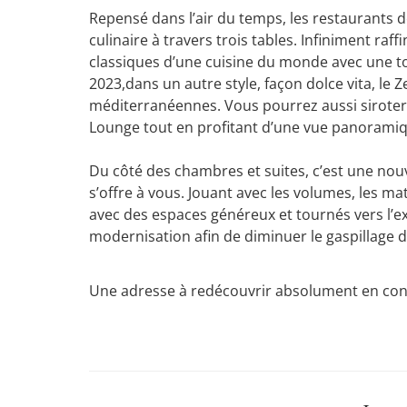
Rep
ensé dans l’air du temps, les restaurants d
culinaire
à travers trois
tables
.
Infiniment raffi
classiques d’une cuisine du monde avec une 
2023
,
d
ans
un autre style, façon
dolce
vita
, le 
méditerranéennes
.
V
ous pourrez
aussi
sirote
Lounge tout en profitant d’une
vue panoramiqu
Du côté d
es chambres et suites, c’est une
nouv
s’offre à vous. J
ouant avec les volumes, les mat
avec des espaces
généreux et
tournés vers l’e
modernisation afin de diminuer le gaspillage d
Une adres
se à redécouvrir absolument en conta