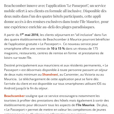
Beachcomber innove avec l'application "Le Passeport", un service
mobile offert à ses clients en formule all inclusive. Disponible dès
deux nuits dans l’un des quatre hôtels participants, cette appli
donne accès à des remises exclusives dans toute l’île Maurice, pour
une expérience enrichie au-delà des plages paradisiaques.
er
A partir du
1
mai 2016
, les clients séjournant en ‘‘all inclusive’’ dans l’un
des quatre établissements de Beachcomber à Maurice pourront bénéficier
de l’application gratuite « Le Passeport ». Ce nouveau service pour
smartphone offre une remise de
10 à 15 %
dans un réseau de 175
magasins, restaurants, centres de remise en forme et prestataires de
loisirs sur toute l’île.
Destiné principalement aux mauriciens et aux résidents permanents, « Le
Passeport » est désormais disponible à toute personne passant un séjour
de deux nuits minimum au
Shandrani
, au Canonnier, au Victoria ou au
Mauricia. Le téléchargement de cette application peut se faire dès
l’arrivée du client et est disponible sur tous smartphones utilisant IOS ou
Android jusqu’à la fin du séjour.
Beachcomber
souligne que ce service encouragera notamment les
touristes à profiter des prestations des hôtels mais également à sortir des
établissements pour découvrir tous les aspects de
l’île Maurice
. De plus,
« Le Passeport » permet de mettre en valeur les compétences de jeunes