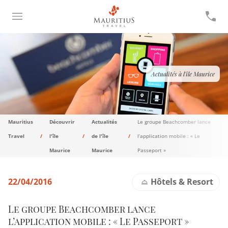
Actualités à l'île Maurice
Mauritius
Découvrir
Actualités
Le groupe Beachcomber lance
Travel
l'île
de l'île
l’application mobile : « Le
Maurice
Maurice
Passeport »
22/04/2016
Hôtels & Resort
Le groupe Beachcomber lance
l’application mobile : « Le Passeport »