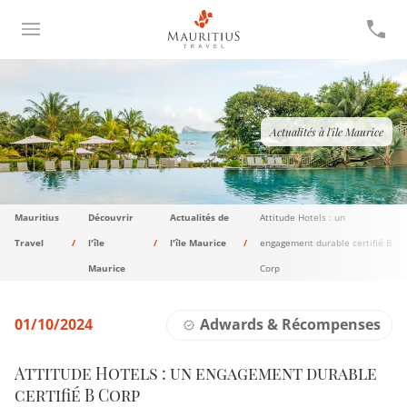
Actualités à l'île Maurice
Mauritius
Découvrir
Actualités de
Attitude Hotels : un
Travel
l'île
l'île Maurice
engagement durable certifié B
Maurice
Corp
01/10/2024
Adwards & Récompenses
Attitude Hotels : un engagement durable
certifié B Corp