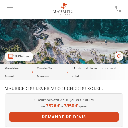
10 Photos
Mauritius
Circuits île
Maurice : du lever au coucher du
Travel
Maurice
soleil
Maurice : du lever au coucher du soleil
Circuit privatif de 10 jours / 7 nuits
2826 €
3958 €
de
à
/pers
DEMANDE DE DEVIS