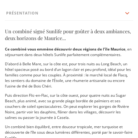
PRÉSENTATION
Un combiné signé Sunlife pour goûter à deux ambiances,
deux horizons de Maurice...
Ce combiné vous emmène découvrir deux régions de l’île Maurice
, en
séjournant dans deux hôtels Sunlife parfaitement complémentaires.
D’abord à Belle Mare, sur la côte est, pour trois nuits au Long Beach, un
hôtel spacieux posé au bord d’un lagon clair et peu profond, idéal pour les
familles comme pour les couples. À proximité : le marché local de Flacq,
les sentiers du domaine de l’Étoile, une rhumerie artisanale ou encore
l’usine de thé de Bois Chéri.
Puis direction Flic-en-Flac, sur la côte ouest, pour quatre nuits au Sugar
Beach, plus animé, avec sa grande plage bordée de palmiers et ses
couchers de soleil spectaculaires. On peut explorer les gorges de Rivière
Noire, partir voir les dauphins, flâner dans les villages, découvrir les
salines ou passer la journée à Casela.
Un combiné bien équilibré, entre douceur tropicale, mer turquoise et
découverte de l’île sous deux lumières différentes, porté par le savoir-faire
Sunlife.