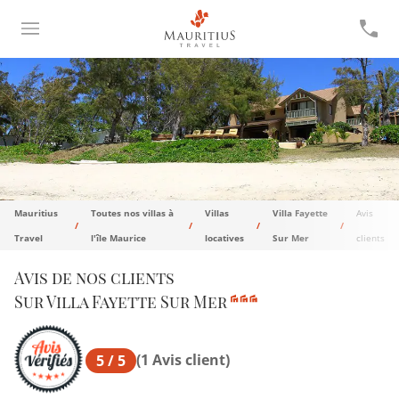
Mauritius
Toutes nos villas à
Villas
Villa Fayette
Avis
Travel
l'île Maurice
locatives
Sur Mer
clients
Avis de nos clients
Sur Villa Fayette Sur Mer
(1 Avis client)
5 / 5