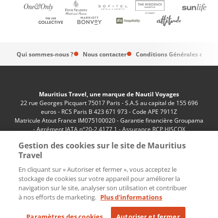
Qui sommes-nous ?
Nous contacter
Conditions Générales de Ve
Mauritius Travel, une marque de Nautil Voyages
22 rue Georges Picquart 75017 Paris - S.A.S au capital de 155 696
euros - RCS Paris B 423 671 973 - Code APE 7911Z
Matricule Atout France IM075100020 - Garantie financière Groupama
- Agrément IATA n°20-2 4177 1 - Assurance RCP HISCOX
n°RCP0081066
Gestion des cookies sur le site de Mauritius
Travel
En cliquant sur « Autoriser et fermer », vous acceptez le
stockage de cookies sur votre appareil pour améliorer la
navigation sur le site, analyser son utilisation et contribuer
à nos efforts de marketing.
Plus d'informations
Paramètres des cookies
Paramètres des cookies
Autoriser et fermer