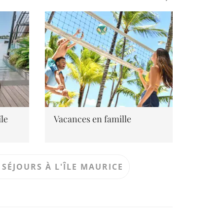
)
4.5
Côte Est
île
Vacances en famille
Voyag
ta
One
golfeurs
420 €
Un h
La nuit à partir de
SÉJOURS À L'ÎLE MAURICE