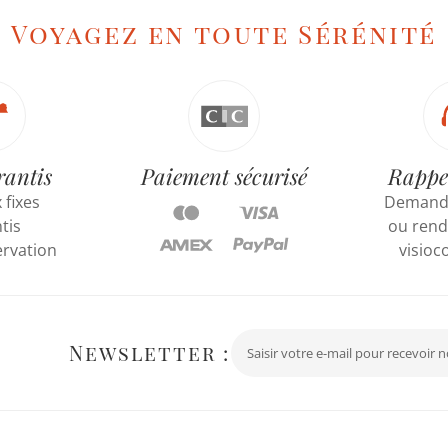
Voyagez en toute Sérénité
rantis
Paiement sécurisé
Rappe
 fixes
Demande
tis
ou rend
ervation
visioc
Newsletter :